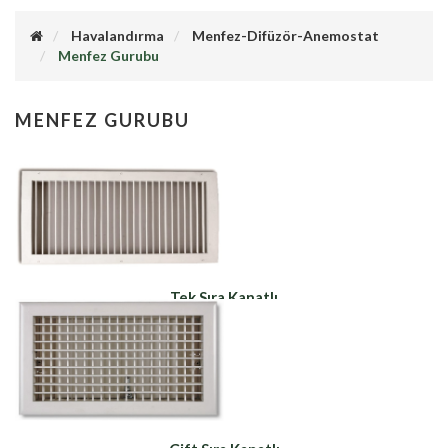
Havalandırma
Menfez-Difüzör-Anemostat
Menfez Gurubu
MENFEZ GURUBU
Tek Sıra Kanatlı
Menfez