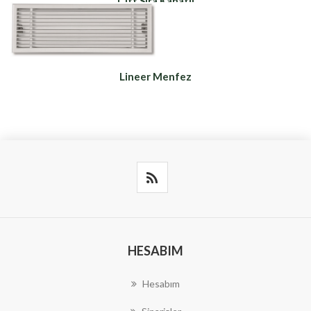
Çift Sıra Kanatlı
Menfez
Lineer Menfez
HESABIM
Hesabım