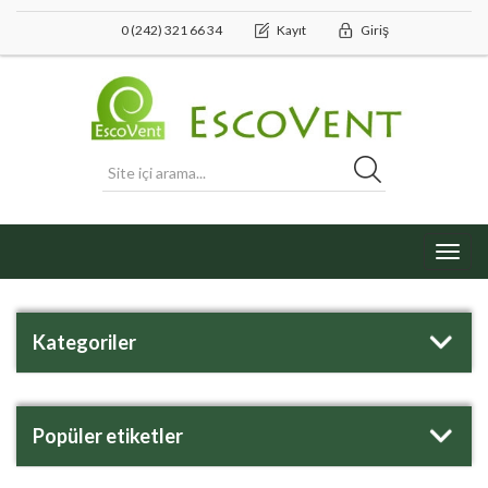
0 (242) 321 66 34
Kayıt
Giriş
Toggl
navig
Kategoriler
Popüler etiketler