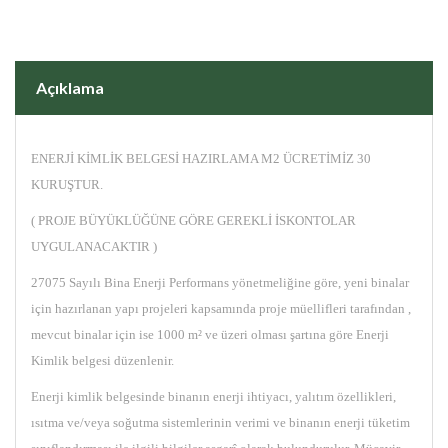
Açıklama
ENERJİ KİMLİK BELGESİ HAZIRLAMA M2 ÜCRETİMİZ 30
KURUŞTUR.
( PROJE BÜYÜKLÜĞÜNE GÖRE GEREKLİ İSKONTOLAR
UYGULANACAKTIR )
27075 Sayılı Bina Enerji Performans yönetmeliğine göre, yeni binalar
için hazırlanan yapı projeleri kapsamında proje müellifleri tarafından ,
mevcut binalar için ise 1000 m² ve üzeri olması şartına göre Enerji
Kimlik belgesi düzenlenir.
Enerji kimlik belgesinde binanın enerji ihtiyacı, yalıtım özellikleri,
ısıtma ve/veya soğutma sistemlerinin verimi ve binanın enerji tüketim