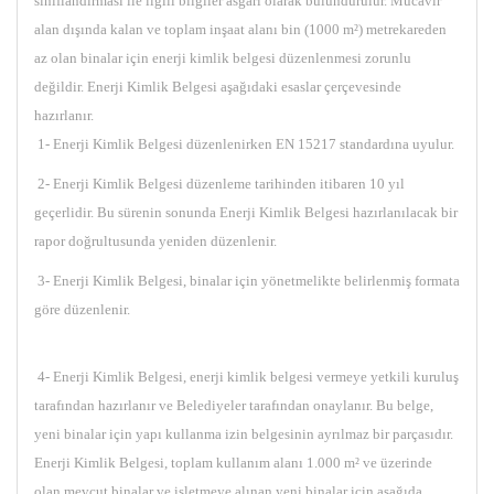
sınıflandırması ile ilgili bilgiler asgarî olarak bulundurulur. Mücavir
alan dışında kalan ve toplam inşaat alanı bin (1000 m²) metrekareden
az olan binalar için enerji kimlik belgesi düzenlenmesi zorunlu
değildir. Enerji Kimlik Belgesi aşağıdaki esaslar çerçevesinde
hazırlanır.
1- Enerji Kimlik Belgesi düzenlenirken EN 15217 standardına uyulur.
2- Enerji Kimlik Belgesi düzenleme tarihinden itibaren 10 yıl
geçerlidir. Bu sürenin sonunda Enerji Kimlik Belgesi hazırlanılacak bir
rapor doğrultusunda yeniden düzenlenir.
3- Enerji Kimlik Belgesi, binalar için yönetmelikte belirlenmiş formata
göre düzenlenir.
4- Enerji Kimlik Belgesi, enerji kimlik belgesi vermeye yetkili kuruluş
tarafından hazırlanır ve Belediyeler tarafından onaylanır. Bu belge,
yeni binalar için yapı kullanma izin belgesinin ayrılmaz bir parçasıdır.
Enerji Kimlik Belgesi, toplam kullanım alanı 1.000 m² ve üzerinde
olan mevcut binalar ve işletmeye alınan yeni binalar için aşağıda