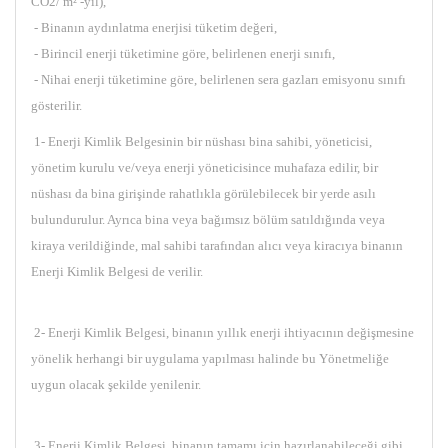
CO2/ m² -yıl),
- Binanın aydınlatma enerjisi tüketim değeri,
- Birincil enerji tüketimine göre, belirlenen enerji sınıfı,
- Nihai enerji tüketimine göre, belirlenen sera gazları emisyonu sınıfı
gösterilir.
1- Enerji Kimlik Belgesinin bir nüshası bina sahibi, yöneticisi,
yönetim kurulu ve/veya enerji yöneticisince muhafaza edilir, bir
nüshası da bina girişinde rahatlıkla görülebilecek bir yerde asılı
bulundurulur. Ayrıca bina veya bağımsız bölüm satıldığında veya
kiraya verildiğinde, mal sahibi tarafından alıcı veya kiracıya binanın
Enerji Kimlik Belgesi de verilir.
2- Enerji Kimlik Belgesi, binanın yıllık enerji ihtiyacının değişmesine
yönelik herhangi bir uygulama yapılması halinde bu Yönetmeliğe
uygun olacak şekilde yenilenir.
3- Enerji Kimlik Belgesi, binanın tamamı için hazırlanabileceği gibi,