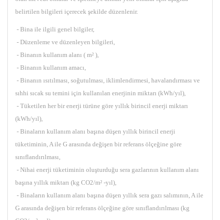
belirtilen bilgileri içerecek şekilde düzenlenir.
- Bina ile ilgili genel bilgiler,
- Düzenleme ve düzenleyen bilgileri,
- Binanın kullanım alanı ( m² ),
- Binanın kullanım amacı,
- Binanın ısıtılması, soğutulması, iklimlendirmesi, havalandırması ve
sıhhi sıcak su temini için kullanılan enerjinin miktarı (kWh/yıl),
- Tüketilen her bir enerji türüne göre yıllık birincil enerji miktarı
(kWh/yıl),
- Binaların kullanım alanı başına düşen yıllık birincil enerji
tüketiminin, A ile G arasında değişen bir referans ölçeğine göre
sınıflandırılması,
- Nihai enerji tüketiminin oluşturduğu sera gazlarının kullanım alanı
başına yıllık miktarı (kg CO2/m² -yıl),
- Binaların kullanım alanı başına düşen yıllık sera gazı salımının, A ile
G arasında değişen bir referans ölçeğine göre sınıflandırılması (kg