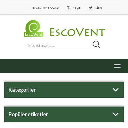
0 (242) 321 66 34
Kayıt
Giriş
Toggl
navig
Kategoriler
Popüler etiketler