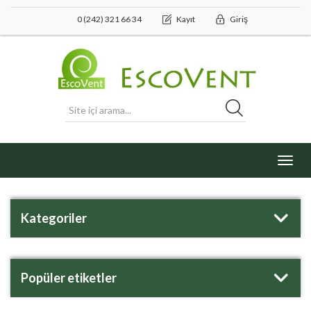
0 (242) 321 66 34
Kayıt
Giriş
Toggl
navig
Kategoriler
Popüler etiketler