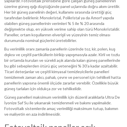
yapılardır. Fotovoltaik prensibine göre çalışan güneş panellerinin
üzerine güneş ışığı düştüğünde panel uçlarında doğru akım üretilir.
Her bir güneş panelinin değeri, kullanımı sırasında ürettiği güç
tarafından belirlenir. Monokristal, Polikristal ya da Amorf yapıda
olabilen güneş panellerinin verimleri % 5 ile % 20 arasında
değişmekte olup, en yüksek verime sahip olan türü Monokristaldir.
Paneller, ortam koşullarının elverişli ve yüzeyinin temiz olması
durumunda nominal güçlerini üretebilirler.
Bu verimlilik oranı zamanla panellerin üzerinde toz, kir, polen, kuş
dışkısı ve çeşitli partiküllerin birikip yapışmasıyla azalır. Kirli ve tozlu
bir ortamda kurulan ve sürekli açık alanda kalan güneş panellerinde
bu gibi sebeplerden ötürü güç yeteneğini % 30’a kadar azaltabilir.
Ticari deterjanlar ve çeşitli kimyasal temizleyicilerle panelleri
temizlemek zaman alıcı, pahalı, çevre ve personel için tehlikeli hatta
panellerin yapısına önemli ölçüde zararlar verebilir. Özellikle büyük
güneş tarlaları için oldukça zor ve tehlikelidir.
Güneş panelleri maksimum verimlilik için düzenli aralıklarla Ultra De
İyonize Saf Su ile yıkanarak temizlenmeli ve bakımı yapılmalıdır.
Fotovoltaik sistemlerde amaç verimliliği maksimum tutup, bakımın
ve maliyetin en aza indirilmesidir.