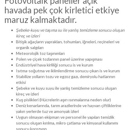
Fotovoltaik paneller açık
havada pek çok kirletici etkiye
maruz kalmaktadır.
Şebeke-kuyu ve taşıma su ile yanlış temizleme sonucu oluşan
kireç ve izleri
Bitişik ağaçların yaprakları, tohumları, iğneleri, reçineleri ve
organik salgıları
Meteorolojik toz taşınımları
Polen ve çiçek tozlarının panel üzerine yapışması
Endüstriyel hava kirliliği sonucu is ve kurum
Isıtma-soğutma ve iklimlendirme sonucu çıkan is ve kurum
Stabilize yolların tozu ve egzoz gazı, demiryolu hatlarının
etkisi
Şebeke ve kuyu suyu ile yanlış temizleme sonucu oluşan
kireç ve izleri
Kuş pislikleri (Hücrelerin aşırı ısınmalarına neden olur)
Deniz kenarlarında, tarım arazilerinde ve hayvan çiftliklerine
yakın yerlerde tuz ve amonyak izleri
Uygun olmayan ekipman ve personel ile yapılan temizlik
sonucu oluşan kırılma, mikro çatlama ve kimyasal kullanımı
sonucu korozyon