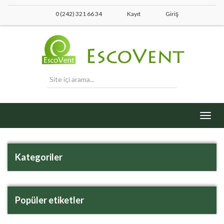
0 (242) 321 66 34
Kayıt
Giriş
Toggl
navig
Kategoriler
Popüler etiketler