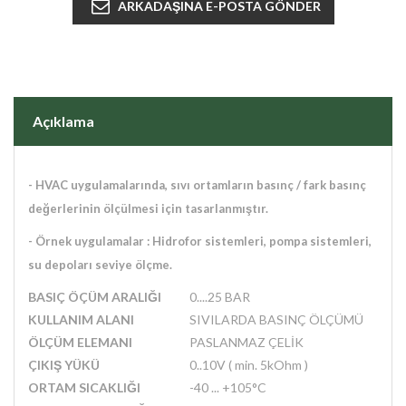
Açıklama
-
HVAC uygulamalarında, sıvı ortamların basınç / fark basınç
değerlerinin ölçülmesi için tasarlanmıştır.
- Örnek
uygulamalar : Hidrofor sistemleri, pompa sistemleri,
su depoları seviye ölçme.
BASIÇ ÖÇÜM ARALIĞI
0....25 BAR
KULLANIM ALANI
SIVILARDA BASINÇ ÖLÇÜMÜ
ÖLÇÜM ELEMANI
PASLANMAZ ÇELİK
ÇIKIŞ YÜKÜ
0..10V ( min. 5kOhm )
ORTAM SICAKLIĞI
-40 ... +105°C