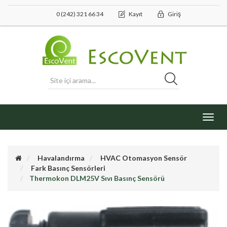
0 (242) 321 66 34
Kayıt
Giriş
Toggl
navig
Havalandırma
HVAC Otomasyon Sensör
Fark Basınç Sensörleri
Thermokon DLM25V Sıvı Basınç Sensörü