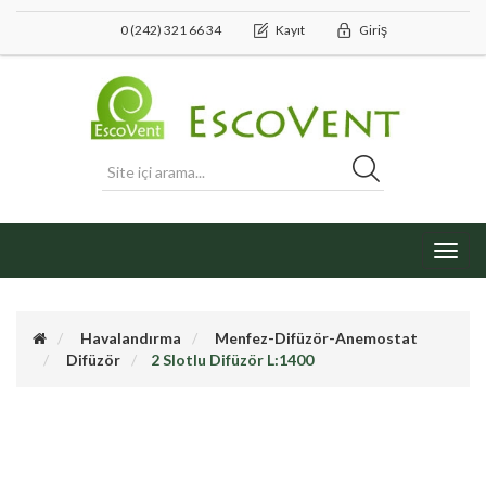
0 (242) 321 66 34
Kayıt
Giriş
Toggl
navig
Havalandırma
Menfez-Difüzör-Anemostat
Difüzör
2 Slotlu Difüzör L:1400