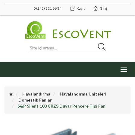
0 (242) 321 66 34
Kayıt
Giriş
Toggl
navig
Havalandırma
Havalandırma Üniteleri
Domestik Fanlar
S&P Silent 100 CRZS Duvar Pencere Tipi Fan