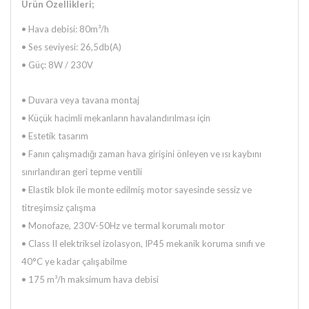
Ürün Özellikleri;
•
Hava debisi: 80m³/h
•
Ses seviyesi: 26,5db(A)
•
Güç: 8W / 230V
• Duvara veya tavana montaj
• Küçük hacimli mekanların havalandırılması için
• Estetik tasarım
• Fanın çalışmadığı zaman hava girişini önleyen ve ısı kaybını
sınırlandıran geri tepme ventili
• Elastik blok ile monte edilmiş motor sayesinde sessiz ve
titreşimsiz çalışma
• Monofaze, 230V-50Hz ve termal korumalı motor
• Class II elektriksel izolasyon, IP45 mekanik koruma sınıfı ve
40°C ye kadar çalışabilme
• 175 m³/h maksimum hava debisi