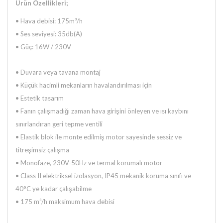
Ürün Özellikleri;
•
Hava debisi: 175m³/h
•
Ses seviyesi: 35db(A)
•
Güç: 16W / 230V
• Duvara veya tavana montaj
• Küçük hacimli mekanların havalandırılması için
• Estetik tasarım
• Fanın çalışmadığı zaman hava girişini önleyen ve ısı kaybını
sınırlandıran geri tepme ventili
• Elastik blok ile monte edilmiş motor sayesinde sessiz ve
titreşimsiz çalışma
• Monofaze, 230V-50Hz ve termal korumalı motor
• Class II elektriksel izolasyon, IP45 mekanik koruma sınıfı ve
40°C ye kadar çalışabilme
• 175 m³/h maksimum hava debisi