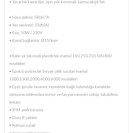
•
Yuvarlak kanal tipi, aşırı yük korumalı, karma akışlı fan
•
Hava debisi: 580m³/h
•
Ses seviyesi: 33db(A)
•
Güç: 50W / 230V
•
Kanal bağlantısı: Ø150mm
• Kalın ve takviyeli plastikten mamul 160,250,350,500,800
modelleri
• Epoksi-polyester boyalı çelik sacdan mamul
1000,1300,2000,4000,6000 modelleri
• Eşsiz gövde tasarımı sayesinde bağlı bulunduğu kanaldan
demonte edilmeden motor ve fan pervanesini söküp takabilme
imkanı
• IP44 sınıfı koruma
• Class B yalıtım
• Rulman yatak
• Aşırı sıcaklık koruması