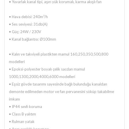
•
Yuvarlak kanal tipi, aşırı yük korumalı, karma akışlı fan
•
Hava debisi: 240m³/h
•
Ses seviyesi: 31db(A)
•
Güç: 24W / 230V
•
Kanal bağlantısı: Ø100mm
• Kalın ve takviyeli plastikten mamul 160,250,350,500,800
modelleri
• Epoksi-polyester boyalı çelik sacdan mamul
1000,1300,2000,4000,6000 modelleri
• Eşsiz gövde tasarımı sayesinde bağlı bulunduğu kanaldan
demonte edilmeden motor ve fan pervanesini söküp takabilme
imkanı
• IP44 sınıfı koruma
• Class B yalıtım
• Rulman yatak
• Aşırı sıcaklık koruması