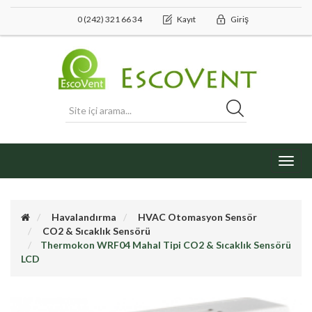
0 (242) 321 66 34
Kayıt
Giriş
Toggl
navig
Havalandırma
HVAC Otomasyon Sensör
CO2 & Sıcaklık Sensörü
Thermokon WRF04 Mahal Tipi CO2 & Sıcaklık Sensörü
LCD