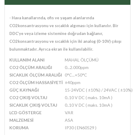
- Hava kanallarında, ofis ve yaşam alanlarında
CO2konsantrasyonu ve sıcaklık algıması için kullanılır. Bir
DDC’ye veya izleme sistemine doğrudan bağlanır,
CO2konsantrasyonu ve sıcaklık için iki analog (0-10V) çıkışı
bulunmaktadır. Ayrıca ekran ile kullanılabilir.
KULLANIM ALANI
MAHAL ÖLÇÜMÜ
CO2 ÖLÇÜM ARALIĞI
0...2.000ppm
SICAKLIK ÖLÇÜM ARALIĞI
0°C...+50°C
CO2 ÖLÇÜM HASSASİYETİ
±40ppm
GÜÇ KAYNAĞI
15-24VDC (
±
10%) / 24VAC (
±
10%)
CO2 ÇIKIŞ VOLTAJ
0..10 V DC ( maks. 10mA )
SICAKLIK ÇIKIŞ VOLTAJ
0..10 V DC ( maks. 10mA )
LCD GÖSTERGE
VAR
MALZEMESİ
ASA
KORUMA
IP30 ( EN60529 )