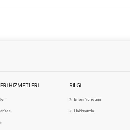
RI HIZMETLERI
BILGI
ler
Enerji Yönetimi
aritası
Hakkımızda
im