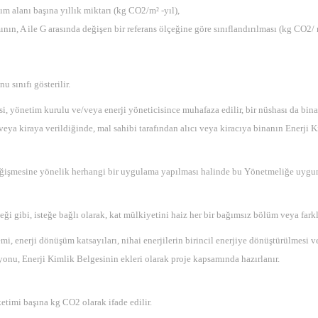
ım alanı başına yıllık miktarı (kg CO2/m² -yıl),
ının, A ile G arasında değişen bir referans ölçeğine göre sınıflandırılması (kg CO2/ m
u sınıfı gösterilir.
i, yönetim kurulu ve/veya enerji yöneticisince muhafaza edilir, bir nüshası da bina 
ya kiraya verildiğinde, mal sahibi tarafından alıcı veya kiracıya binanın Enerji Ki
 değişmesine yönelik herhangi bir uygulama yapılması halinde bu Yönetmeliğe uygun
i gibi, isteğe bağlı olarak, kat mülkiyetini haiz her bir bağımsız bölüm veya farklı
 enerji dönüşüm katsayıları, nihai enerjilerin birincil enerjiye dönüştürülmesi ve e
onu, Enerji Kimlik Belgesinin ekleri olarak proje kapsamında hazırlanır.
etimi başına kg CO2 olarak ifade edilir.