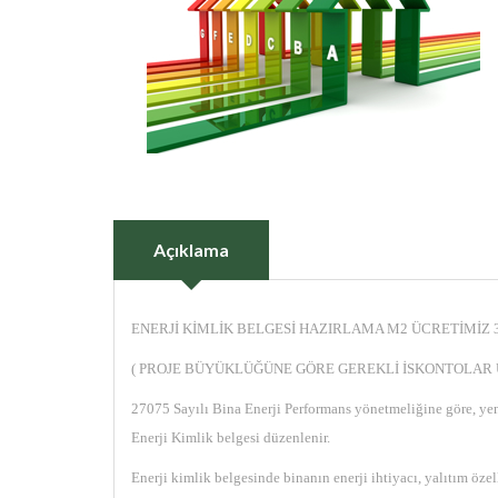
Açıklama
ENERJİ KİMLİK BELGESİ HAZIRLAMA M2 ÜCRETİMİZ 
( PROJE BÜYÜKLÜĞÜNE GÖRE GEREKLİ İSKONTOLAR
27075 Sayılı Bina Enerji Performans yönetmeliğine göre, yeni 
Enerji Kimlik belgesi düzenlenir.
Enerji kimlik belgesinde binanın enerji ihtiyacı, yalıtım özel