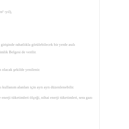
² -yıl),
girişinde rahatlıkla görülebilecek bir yerde asılı
mlik Belgesi de verilir.
 olacak şekilde yenilenir.
 kullanım alanları için ayrı ayrı düzenlenebilir.
nerji tüketimleri ölçeği, nihai enerji tüketimleri, sera gazı