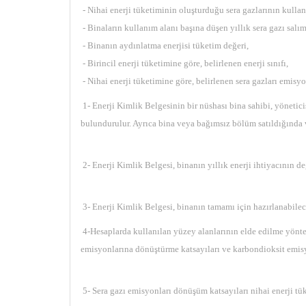
- Nihai enerji tüketiminin oluşturduğu sera gazlarının kullan
- Binaların kullanım alanı başına düşen yıllık sera gazı salım
- Binanın aydınlatma enerjisi tüketim değeri,
- Birincil enerji tüketimine göre, belirlenen enerji sınıfı,
- Nihai enerji tüketimine göre, belirlenen sera gazları emisyon
1- Enerji Kimlik Belgesinin bir nüshası bina sahibi, yöneticis
bulundurulur. Ayrıca bina veya bağımsız bölüm satıldığında ve
2- Enerji Kimlik Belgesi, binanın yıllık enerji ihtiyacının
3- Enerji Kimlik Belgesi, binanın tamamı için hazırlanabileceğ
4-Hesaplarda kullanılan yüzey alanlarının elde edilme yöntemi,
emisyonlarına dönüştürme katsayıları ve karbondioksit emisy
5- Sera gazı emisyonları dönüşüm katsayıları nihai enerji tük