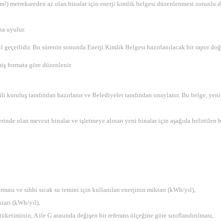
m²) metrekareden az olan binalar için enerji kimlik belgesi düzenlenmesi zorunlu de
a uyulur.
l geçerlidir. Bu sürenin sonunda Enerji Kimlik Belgesi hazırlanılacak bir rapor do
iş formata göre düzenlenir.
li kuruluş tarafından hazırlanır ve Belediyeler tarafından onaylanır. Bu belge, yeni
inde olan mevcut binalar ve işletmeye alınan yeni binalar için aşağıda belirtilen bi
rması ve sıhhi sıcak su temini için kullanılan enerjinin miktarı (kWh/yıl),
ktarı (kWh/yıl),
tüketiminin, A ile G arasında değişen bir referans ölçeğine göre sınıflandırılması,