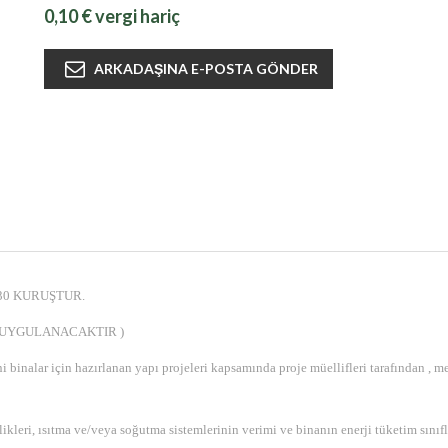
0,10 € vergi hariç
30 KURUŞTUR.
 UYGULANACAKTIR )
binalar için hazırlanan yapı projeleri kapsamında proje müellifleri tarafından , me
likleri, ısıtma ve/veya soğutma sistemlerinin verimi ve binanın enerji tüketim sınıfla