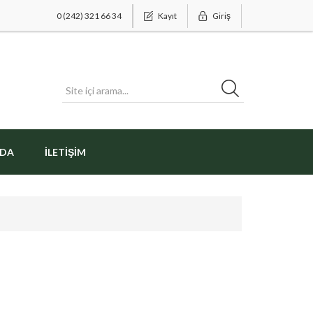
0 (242) 321 66 34
Kayıt
Giriş
ZDA
İLETIŞIM