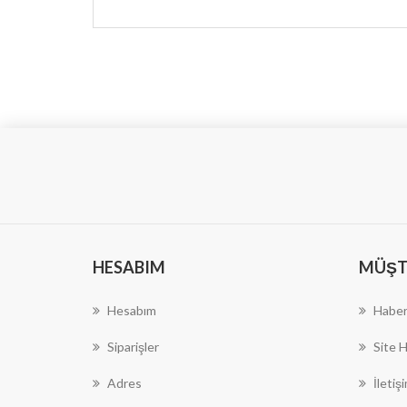
HESABIM
MÜŞTE
Hesabım
Haber
Siparişler
Site H
Adres
İletiş