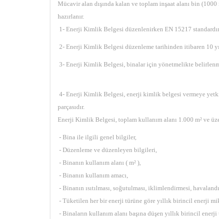
Mücavir alan dışında kalan ve toplam inşaat alanı bin (1000 
hazırlanır.
1- Enerji Kimlik Belgesi düzenlenirken EN 15217 standardın
2- Enerji Kimlik Belgesi düzenleme tarihinden itibaren 10 yı
3- Enerji Kimlik Belgesi, binalar için yönetmelikte belirlenm
4- Enerji Kimlik Belgesi, enerji kimlik belgesi vermeye yetki
parçasıdır.
Enerji Kimlik Belgesi, toplam kullanım alanı 1.000 m² ve üzer
- Bina ile ilgili genel bilgiler,
- Düzenleme ve düzenleyen bilgileri,
- Binanın kullanım alanı ( m² ),
- Binanın kullanım amacı,
- Binanın ısıtılması, soğutulması, iklimlendirmesi, havalandı
- Tüketilen her bir enerji türüne göre yıllık birincil enerji mi
- Binaların kullanım alanı başına düşen yıllık birincil enerji 