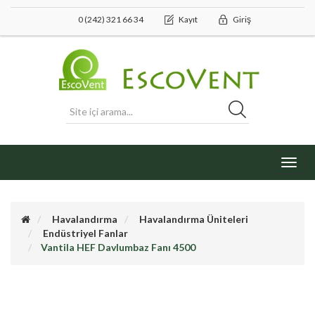
0 (242) 321 66 34
Kayıt
Giriş
Toggl
navig
Havalandırma
Havalandırma Üniteleri
Endüstriyel Fanlar
Vantila HEF Davlumbaz Fanı 4500