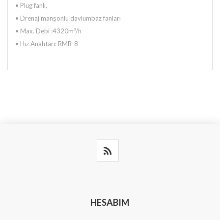
•
Plug fanlı,
•
Drenaj manşonlu davlumbaz fanları
•
Max. Debi :4320m³/h
•
Hız Anahtarı: RMB-8
HESABIM