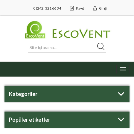
0 (242) 321 66 34
Kayıt
Giriş
Toggl
navig
Kategoriler
Popüler etiketler