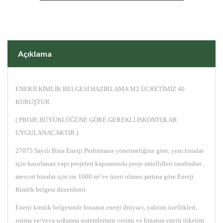
Açıklama
ENERJİ KİMLİK BELGESİ HAZIRLAMA M2 ÜCRETİMİZ 40
KURUŞTUR.
( PROJE BÜYÜKLÜĞÜNE GÖRE GEREKLİ İSKONTOLAR
UYGULANACAKTIR )
27075 Sayılı Bina Enerji Performans yönetmeliğine göre, yeni binalar
için hazırlanan yapı projeleri kapsamında proje müellifleri tarafından ,
mevcut binalar için ise 1000 m² ve üzeri olması şartına göre Enerji
Kimlik belgesi düzenlenir.
Enerji kimlik belgesinde binanın enerji ihtiyacı, yalıtım özellikleri,
ısıtma ve/veya soğutma sistemlerinin verimi ve binanın enerji tüketim