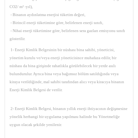
CO2/ m² -yıl),
- Binanın aydınlatma enerjisi tüketim değeri,
- Birincil enerji tüketimine göre, belirlenen enerji sınıfı,
- Nihai enerji tüketimine göre, belirlenen sera gazları emisyonu sınıfı
gösterilir.
1- Enerji Kimlik Belgesinin bir nüshası bina sahibi, yöneticisi,
yönetim kurulu ve/veya enerji yöneticisince muhafaza edilir, bir
nüshası da bina girişinde rahatlıkla görülebilecek bir yerde asılı
bulundurulur. Ayrıca bina veya bağımsız bölüm satıldığında veya
kiraya verildiğinde, mal sahibi tarafından alıcı veya kiracıya binanın
Enerji Kimlik Belgesi de verilir.
2- Enerji Kimlik Belgesi, binanın yıllık enerji ihtiyacının değişmesine
yönelik herhangi bir uygulama yapılması halinde bu Yönetmeliğe
uygun olacak şekilde yenilenir.