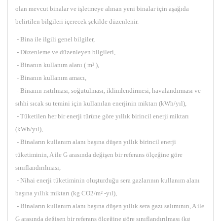
olan mevcut binalar ve işletmeye alınan yeni binalar için aşağıda
belirtilen bilgileri içerecek şekilde düzenlenir.
- Bina ile ilgili genel bilgiler,
- Düzenleme ve düzenleyen bilgileri,
- Binanın kullanım alanı ( m² ),
- Binanın kullanım amacı,
- Binanın ısıtılması, soğutulması, iklimlendirmesi, havalandırması ve
sıhhi sıcak su temini için kullanılan enerjinin miktarı (kWh/yıl),
- Tüketilen her bir enerji türüne göre yıllık birincil enerji miktarı
(kWh/yıl),
- Binaların kullanım alanı başına düşen yıllık birincil enerji
tüketiminin, A ile G arasında değişen bir referans ölçeğine göre
sınıflandırılması,
- Nihai enerji tüketiminin oluşturduğu sera gazlarının kullanım alanı
başına yıllık miktarı (kg CO2/m² -yıl),
- Binaların kullanım alanı başına düşen yıllık sera gazı salımının, A ile
G arasında değişen bir referans ölçeğine göre sınıflandırılması (kg