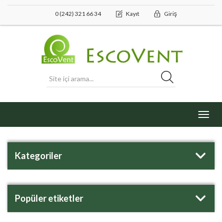
0 (242) 321 66 34
Kayıt
Giriş
Toggl
navig
Kategoriler
Popüler etiketler