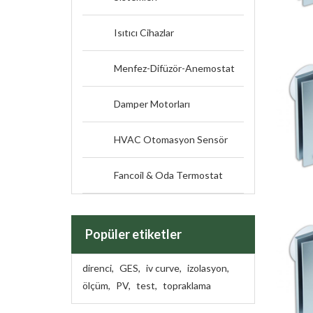
Isıtıcı Cihazlar
Menfez-Difüzör-Anemostat
Damper Motorları
HVAC Otomasyon Sensör
Fancoil & Oda Termostat
Popüler etiketler
direnci
,
GES
,
iv curve
,
izolasyon
,
ölçüm
,
PV
,
test
,
topraklama